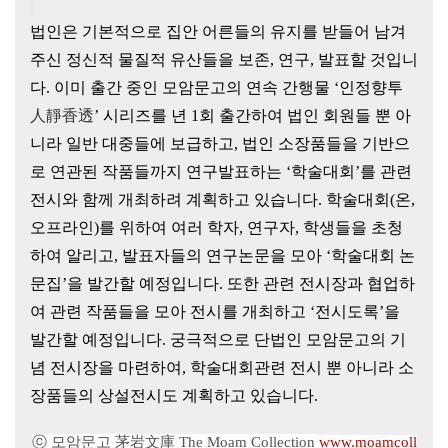
법인은 기본적으로 집안 어른들의 유지를 받들어 남겨
주신 정신적
물질적 유산들을 보존, 연구, 발표할 것입니
다. 이미 출간 중인 모암문고의 연속 간행물 ‘
인정향투
人靜香透
’ 시리즈를 년 1회 출간하여 법인 회원들 뿐 아
니라 일반 대중들에 보급하고, 법인 소장품들을 기반으
로 연관된 작품들까지 연구발표하는 ‘학술대회’를 관련
전시와 함께 개최하려 계획하고 있습니다. 학술대회(온,
오프라인)를 위하여 여러 학자, 연구자, 학생들을 초청
하여 알리고, 발표자들의 연구논문을 모아 ‘학술대회 논
문집’을 발간할 예정입니다. 또한 관련 전시장과 협업하
여 관련 작품들을 모아 전시를 개최하고 ‘전시도록’을
발간할 예정입니다. 궁극적으로 단법인 모암문고의 기
념 전시장을 마련하여, 학술대회관련 전시 뿐 아니라 소
장품들의 상설전시도 계획하고 있습니다.
ⓒ 모암문고 茅岩文庫 The Moam Collection
www.moamcoll