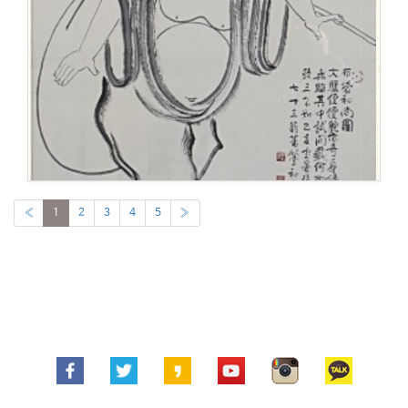
«
1
2
3
4
5
»