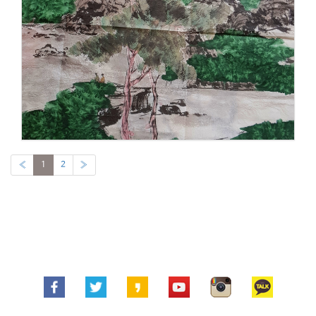
«
1
2
»