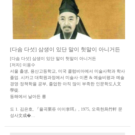
[다솜 다섯] 삼생이 있단 말이 헛말이 아니거든
[다솜 다섯] 삼생이 있단 말이 헛말이 아니거든​​
[저자] 이용수 ​​ ​
서울 출생, 용산고등학교, 미국 콜럼비아에서 미술사학과 학사
졸업. 시카고 대학원과정에서 미술사·이론 & 예술비평과 예술
경영·정책학을 공부, 졸업한 아직 많이 부족한 인문학도人文
學徒​.​​​
동해에서 날아든 룡​
도 1. 김은호, 『율곡栗谷 이이李珥』, 1975, 오죽헌烏竹軒 문
성사文成�…