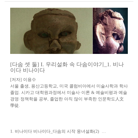
[다솜 셋 둘] I. 우리설화 속 다솜이야기_1. 비나
이다 비나이다
[저자] 이용수 ​​
서울 출생, 용산고등학교, 미국 콜럼비아에서 미술사학과 학사
졸업. 시카고 대학원과정에서 미술사·이론 & 예술비평과 예술
경영·정책학을 공부, 졸업한 아직 많이 부족한 인문학도人文
學徒​.​​​​
​1. 비나이다 비나이다​_​다솜의 시작 웅녀설화​(2) ​ …