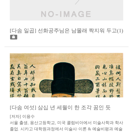
[다솜 일곱] 선화공주님은 남몰래 짝지워 두고(1)
[다솜 여섯] 삼십 년 세월이 한 조각 꿈인 듯
[저자] 이용수 ​​ ​
서울 출생, 용산고등학교, 미국 콜럼비아에서 미술사학과 학사
졸업. 시카고 대학원과정에서 미술사·이론 & 예술비평과 예술