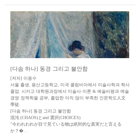
[다솜 하나] 동경 그리고 불안함
[저자] 이용수 ​​
서울 출생, 용산고등학교, 미국 콜럼비아에서 미술사학과 학사
졸업. 시카고 대학원과정에서 미술사·이론 & 예술비평과 예술
경영·정책학을 공부, 졸업한 아직 많이 부족한 인문학도人文
學徒​.​​​​
[다솜 하나] 동경 그리고 불안함
混沌 (CHAOS)とand 選択(CHOICES)
“今われわれが目で見ている物は絶対的な真実だと言える
か？�…