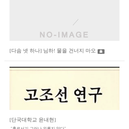
[다솜 넷 하나] 님하! 물을 건너지 마오
[단국대학교 윤내현]
​ "홀로서기 그러나 외롭지 않다"