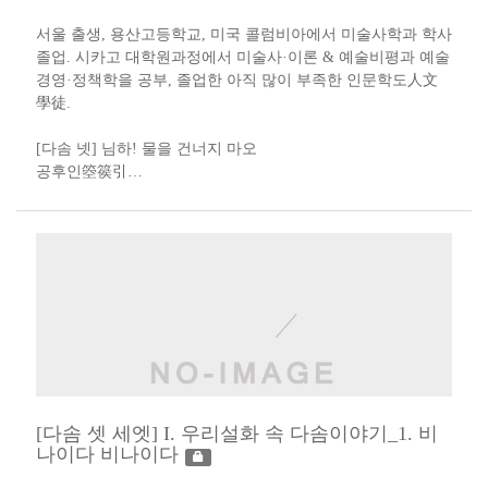
서울 출생, 용산고등학교, 미국 콜럼비아에서 미술사학과 학사
졸업. 시카고 대학원과정에서 미술사·이론 & 예술비평과 예술
경영·정책학을 공부, 졸업한 아직 많이 부족한 인문학도人文
學徒​.​​​​
[다솜 넷] 님하! 물을 건너지 마오​​ ​
공후인箜篌引​…
[다솜 셋 세엣] I. 우리설화 속 다솜이야기_1. 비
나이다 비나이다