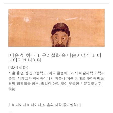
[다솜 셋 하나] I. 우리설화 속 다솜이야기_1. 비
나이다 비나이다
[저자] 이용수 ​​
서울 출생, 용산고등학교, 미국 콜럼비아에서 미술사학과 학사
졸업. 시카고 대학원과정에서 미술사·이론 & 예술비평과 예술
경영·정책학을 공부, 졸업한 아직 많이 부족한 인문학도人文
學徒​.​​​​
​1. 비나이다 비나이다​_​다솜의 시작 웅녀설화​(1) ​
…