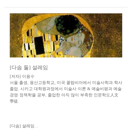
​[다솜 둘] 설레임​
[저자] 이용수 ​​
서울 출생, 용산고등학교, 미국 콜럼비아에서 미술사학과 학사
졸업. 시카고 대학원과정에서 미술사·이론 & 예술비평과 예술
경영·정책학을 공부, 졸업한 아직 많이 부족한 인문학도人文
學徒​.​​​​
[다솜] 설레임​…