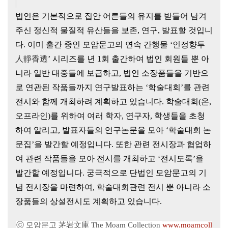
법인은 기본적으로 집안 어른들의 유지를 받들어 남겨
주신 정신적
물질적 유산들을 보존, 연구, 발표할 것입니
다. 이미 출간 중인 모암문고의 연속 간행물 ‘
인정향투
人靜香透
’ 시리즈를 년 1회 출간하여 법인 회원들 뿐 아
니라 일반 대중들에 보급하고, 법인 소장품들을 기반으
로 연관된 작품들까지 연구발표하는 ‘학술대회’를 관련
전시와 함께 개최하려 계획하고 있습니다. 학술대회(온,
오프라인)를 위하여 여러 학자, 연구자, 학생들을 초청
하여 알리고, 발표자들의 연구논문을 모아 ‘학술대회 논
문집’을 발간할 예정입니다. 또한 관련 전시장과 협업하
여 관련 작품들을 모아 전시를 개최하고 ‘전시도록’을
발간할 예정입니다. 궁극적으로 단법인 모암문고의 기
념 전시장을 마련하여, 학술대회관련 전시 뿐 아니라 소
장품들의 상설전시도 계획하고 있습니다.
ⓒ 모암문고 茅岩文庫 The Moam Collection
www.moamcoll