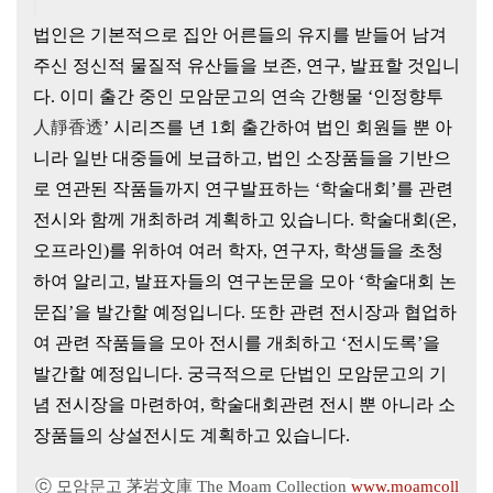
법인은 기본적으로 집안 어른들의 유지를 받들어 남겨
주신 정신적
물질적 유산들을 보존, 연구, 발표할 것입니
다. 이미 출간 중인 모암문고의 연속 간행물 ‘
인정향투
人靜香透
’ 시리즈를 년 1회 출간하여 법인 회원들 뿐 아
니라 일반 대중들에 보급하고, 법인 소장품들을 기반으
로 연관된 작품들까지 연구발표하는 ‘학술대회’를 관련
전시와 함께 개최하려 계획하고 있습니다. 학술대회(온,
오프라인)를 위하여 여러 학자, 연구자, 학생들을 초청
하여 알리고, 발표자들의 연구논문을 모아 ‘학술대회 논
문집’을 발간할 예정입니다. 또한 관련 전시장과 협업하
여 관련 작품들을 모아 전시를 개최하고 ‘전시도록’을
발간할 예정입니다. 궁극적으로 단법인 모암문고의 기
념 전시장을 마련하여, 학술대회관련 전시 뿐 아니라 소
장품들의 상설전시도 계획하고 있습니다.
ⓒ 모암문고 茅岩文庫 The Moam Collection
www.moamcoll