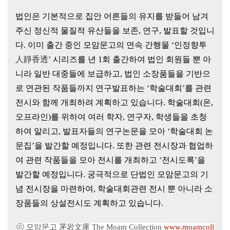
법인은 기본적으로 집안 어른들의 유지를 받들어 남겨
주신 정신적
물질적 유산들을 보존, 연구, 발표할 것입니
다. 이미 출간 중인 모암문고의 연속 간행물 ‘
인정향투
人靜香透
’ 시리즈를 년 1회 출간하여 법인 회원들 뿐 아
니라 일반 대중들에 보급하고, 법인 소장품들을 기반으
로 연관된 작품들까지 연구발표하는 ‘학술대회’를 관련
전시와 함께 개최하려 계획하고 있습니다. 학술대회(온,
오프라인)를 위하여 여러 학자, 연구자, 학생들을 초청
하여 알리고, 발표자들의 연구논문을 모아 ‘학술대회 논
문집’을 발간할 예정입니다. 또한 관련 전시장과 협업하
여 관련 작품들을 모아 전시를 개최하고 ‘전시도록’을
발간할 예정입니다. 궁극적으로 단법인 모암문고의 기
념 전시장을 마련하여, 학술대회관련 전시 뿐 아니라 소
장품들의 상설전시도 계획하고 있습니다.
ⓒ 모암문고 茅岩文庫 The Moam Collection
www.moamcoll