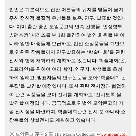
법인은 기본적으로 집안 어른들의 유지를 받들어 남겨
주신 정신적
물질적 유산들을 보존, 연구, 발표할 것입니
다. 이미 출간 중인 모암문고의 연속 간행물 ‘
인정향투
人靜香透
’ 시리즈를 년 1회 출간하여 법인 회원들 뿐 아
니라 일반 대중들에 보급하고, 법인 소장품들을 기반으
로 연관된 작품들까지 연구발표하는 ‘학술대회’를 관련
전시와 함께 개최하려 계획하고 있습니다. 학술대회(온,
오프라인)를 위하여 여러 학자, 연구자, 학생들을 초청
하여 알리고, 발표자들의 연구논문을 모아 ‘학술대회 논
문집’을 발간할 예정입니다. 또한 관련 전시장과 협업하
여 관련 작품들을 모아 전시를 개최하고 ‘전시도록’을
발간할 예정입니다. 궁극적으로 단법인 모암문고의 기
념 전시장을 마련하여, 학술대회관련 전시 뿐 아니라 소
장품들의 상설전시도 계획하고 있습니다.
ⓒ 모암문고 茅岩文庫 The Moam Collection
www.moamcoll